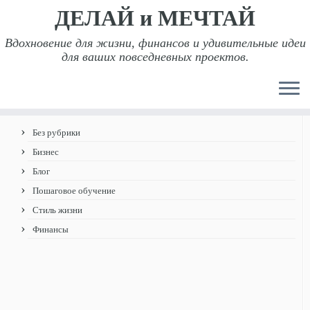
ДЕЛАЙ и МЕЧТАЙ
Вдохновение для жизни, финансов и удивительные идеи
для ваших повседневных проектов.
Перейти
Главная
»
2018
»
Январь
к
Теги
содержимому
Без рубрики
Бизнес
Блог
Пошаговое обучение
Стиль жизни
Финансы