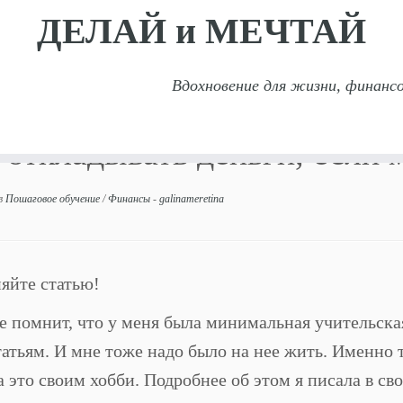
ДЕЛАЙ и МЕЧТАЙ
Вдохновение для жизни, финансо
адывать деньги, если маленькая зарплата?
 откладывать деньги, если 
в
Пошаговое обучение
/
Финансы
-
galinameretina
яйте статью!
е помнит, что у меня была минимальная учительска
татьям. И мне тоже надо было на нее жить. Именно
а это своим хобби. Подробнее об этом я писала в св