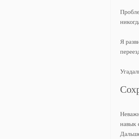
⠀
Пробле
никогд
⠀
Я разв
переез
⠀
Угадал
Сохр
⠀
Неважн
навык 
Дальше