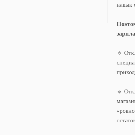
навык 
⠀
Поэто
зарпла
⠀
🔹 Отк
специа
приход
⠀
🔹 Отк
магази
«ровно
остато
⠀