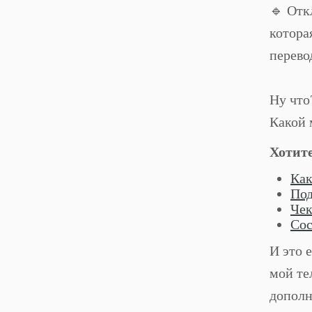
🔹 Отк
котора
перево
⠀
Ну что
Какой 
Хотит
Как
Под
Чек
Сос
И это 
мой те
дополн