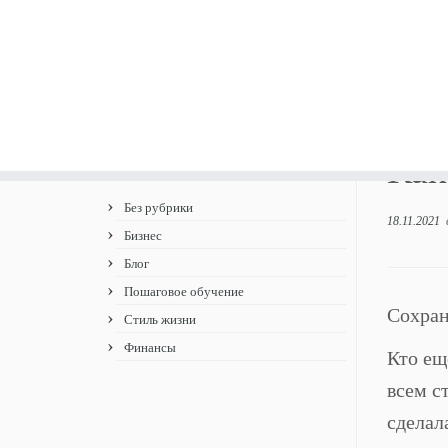
Перейти
Главная
»
Пошаговое обучение
»
Как откл
к
Как
Теги
содержимому
Без рубрики
18.11.2021
Бизнес
Блог
Пошаговое обучение
Сохран
Стиль жизни
Финансы
Кто ещ
всем с
сделал