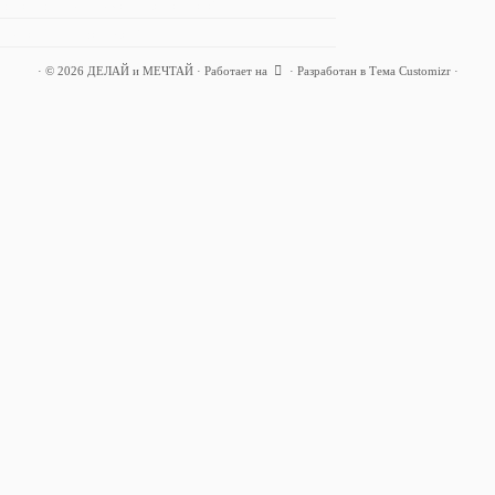
адывать деньги, если маленькая зарплата?
ьги на цель! Когда бежать?
·
© 2026
ДЕЛАЙ и МЕЧТАЙ
·
Работает на
·
Разработан в
Тема Customizr
·