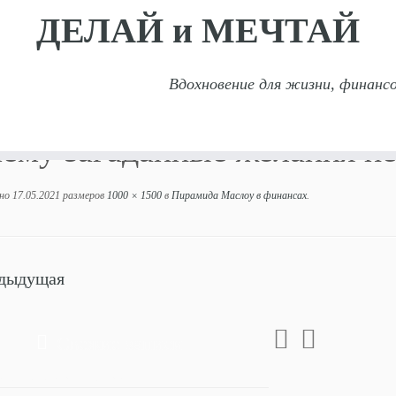
ДЕЛАЙ и МЕЧТАЙ
Вдохновение для жизни, финансо
Почему загаданные желания не исполняются?
ему загаданные желания н
но
17.05.2021
размеров
1000 × 1500
в
Пирамида Маслоу в финансах
.
дыдущая
Свежие записи
ходов заставит меня экономить!