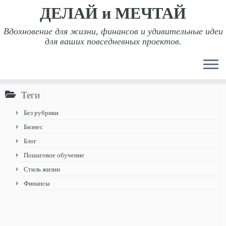
ДЕЛАЙ и МЕЧТАЙ
Вдохновение для жизни, финансов и удивительные идеи
для ваших повседневных проектов.
Перейти
Главная
»
Финансы
»
Почему на Уолл-стрит
к
установлен Бык?
содержимому
Теги
Без рубрики
Бизнес
Блог
Пошаговое обучение
Стиль жизни
Финансы