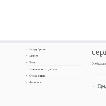
Перейти
Главная
»
Получите деньги со своего хобб
к
Пол
Теги
содержимому
сер
Без рубрики
Бизнес
Блог
Опубликова
Пошаговое обучение
Стиль жизни
Финансы
← Пре