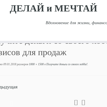
ДЕЛАЙ и МЕЧТАЙ
Вдохновение для жизни, финансо
и!
»
Получите деньги со своего хобби! Большой спи
учите деньги со своего хо
висов для продаж
но
09.01.2018
размеров
1000 × 1500
в
Получите деньги со своего хобби!
.
дыдущая
Свежие записи