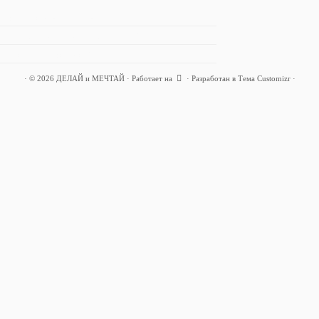
ходов заставит меня экономить!
адывать деньги, если маленькая зарплата?
ьги на цель! Когда бежать?
·
© 2026
ДЕЛАЙ и МЕЧТАЙ
·
Работает на
·
Разработан в
Тема Customizr
·