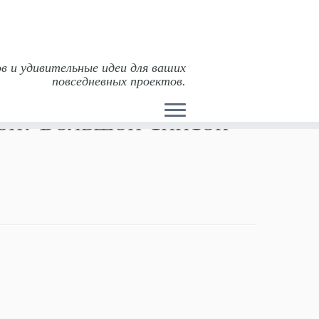
в и удивительные идеи для ваших
повседневных проектов.
сок сервисов для продаж
бби! Большой список