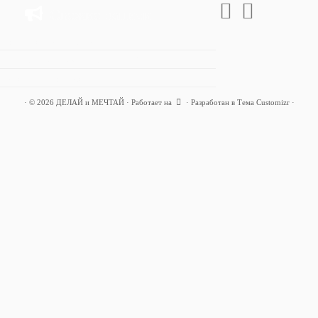
Свежие записи
ходов заставит меня экономить!
адывать деньги, если маленькая зарплата?
ьги на цель! Когда бежать?
·
© 2026
ДЕЛАЙ и МЕЧТАЙ
·
Работает на
·
Разработан в
Тема Customizr
·