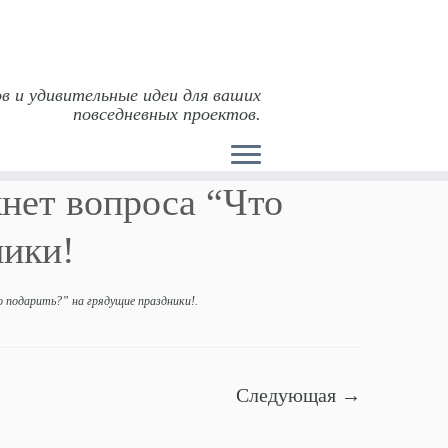
в и удивительные идеи для ваших
повседневных проектов.
и!
»
С этим списком у вас не возникнет
кнет вопроса “Что
ники!
о подарить?” на грядущие праздники!
.
Следующая →