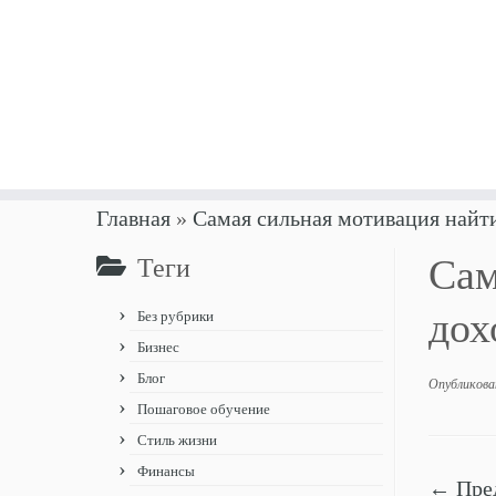
Перейти
Главная
»
Самая сильная мотивация найт
к
Сам
Теги
содержимому
дох
Без рубрики
Бизнес
Блог
Опубликова
Пошаговое обучение
Стиль жизни
Финансы
← Пре